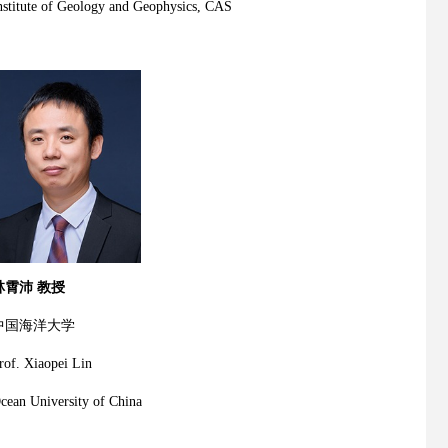
nstitute of Geology and Geophysics, CAS
林霄沛 教授
中国海洋大学
rof. Xiaopei Lin
cean University of China