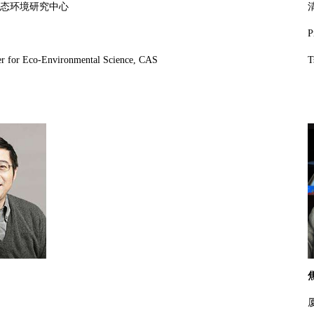
态环境研究中心
P
er
for Eco-Environmental Science, CAS
T