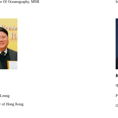
ute Of Oceanography, MNR
I
Leung
P
ty
of Hong Kong
O