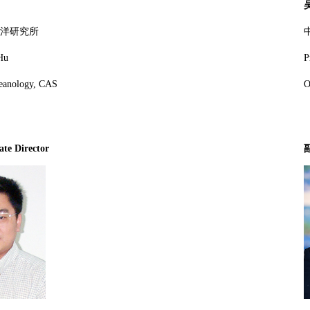
洋研究所
Hu
P
ceanology,
CAS
O
te Director
副