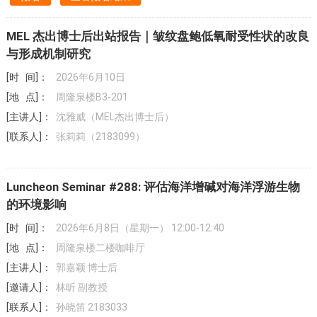
MEL 杰出博士后出站报告｜皱纹盘鲍低氧耐受性状的改良
与形成机制研究
[时 间]：
2026年6月10日
[地 点]：
周隆泉楼B3-201
[主讲人]：
沈雅威（MEL杰出博士后）
[联系人]：
张莉莉（2183099）
Luncheon Seminar #288: 评估海洋增碱对海洋浮游生物
的环境影响
[时 间]：
2026年6月8日（星期一） 12:00-12:40
[地 点]：
周隆泉楼二楼咖啡厅
[主讲人]：
郭嘉颖 博士后
[邀请人]：
林昕 副教授
[联系人]：
孙晓笛 2183033