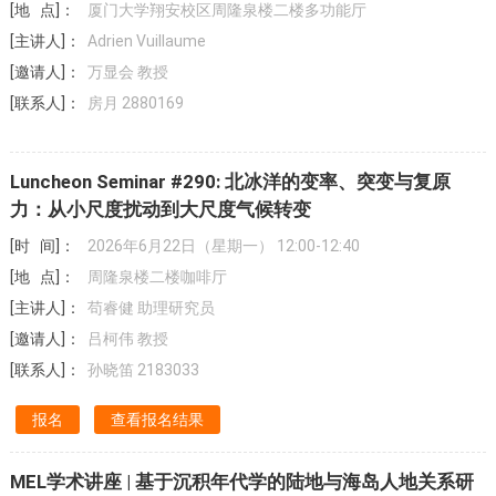
[地 点]：
厦门大学翔安校区周隆泉楼二楼多功能厅
[主讲人]：
Adrien Vuillaume
[邀请人]：
万显会 教授
[联系人]：
房月 2880169
Luncheon Seminar #290: 北冰洋的变率、突变与复原
力：从小尺度扰动到大尺度气候转变
[时 间]：
2026年6月22日（星期一） 12:00-12:40
[地 点]：
周隆泉楼二楼咖啡厅
[主讲人]：
苟睿健 助理研究员
[邀请人]：
吕柯伟 教授
[联系人]：
孙晓笛 2183033
报名
查看报名结果
MEL学术讲座 | 基于沉积年代学的陆地与海岛人地关系研