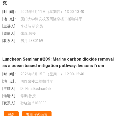
究
[时 间]：
2026年6月11日（星期四） 13:00-13:40
[地 点]：
厦门大学翔安校区周隆泉楼二楼咖啡厅
[主讲人]：
李芯芯 研究员
[邀请人]：
张瑶 教授
[联系人]：
房月 2880169
Luncheon Seminar #289: Marine carbon dioxide removal
as a ocean based mitigation pathway: lessons from
ocean acidification and ocean alkalinity enhancement
[时 间]：
2026年6月15日（星期一） 12:00-12:40
[地 点]：
周隆泉楼二楼咖啡厅
[主讲人]：
Dr. Nina Bednaršek
[邀请人]：
修鹏 教授
[联系人]：
孙晓笛 2183033
报名
查看报名结果