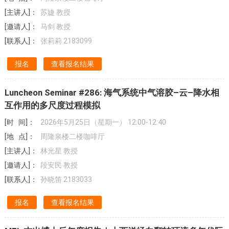
[主讲人]：
苏婕 教授
[邀请人]：
马剑 教授
[联系人]：
张莉莉 2183099
报名
查看报名结果
Luncheon Seminar #286: 海气系统中气溶胶–云–降水相
互作用的多尺度过程模拟
[时 间]：
2026年5月25日（星期一） 12:00-12:40
[地 点]：
周隆泉楼二楼咖啡厅
[主讲人]：
林光星 教授
[邀请人]：
段安民 教授
[联系人]：
孙晓笛 2183033
报名
查看报名结果