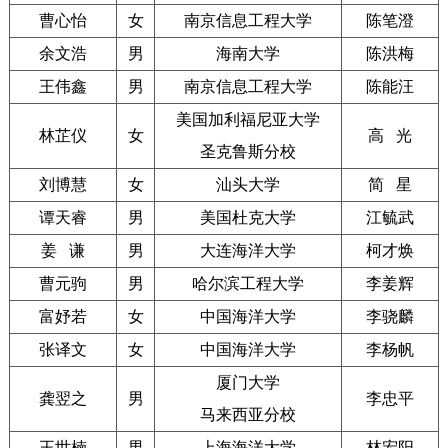
曹心怡
女
南京信息工程大学
陈笔澄
余文浩
男
海南大学
陈洪梅
王伟鑫
男
南京信息工程大学
陈能汪
美国加利福尼亚大学
林芷仪
女
高 光
圣克鲁斯分校
刘博慧
女
汕头大学
简 星
谭天睿
男
美国杜克大学
江毓武
姜 谦
男
大连海洋大学
柯才焕
曹元驹
男
哈尔滨工程大学
李姜辉
富妤若
女
中国海洋大学
李骁麟
张译文
女
中国海洋大学
李杨帆
厦门大学
龚翌之
男
李忠平
马来西亚分校
王世楠
男
上海海洋大学
林宏阳