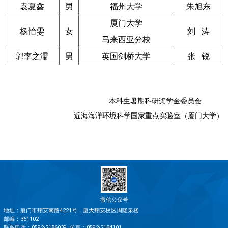
袁夏鑫
男
福州大学
朱旭东
厦门大学
杨怡雯
女
刘 涛
马来西亚分校
郭李
之濡
男
英国剑桥大学
张 锐
本科生暑期科研奖学金委员会
近海海洋环境科学国家重点实验室（厦门大学）
微信公众号
地址：厦门市翔安南路4221号，厦大翔安校区周隆泉楼
邮编：361102
联系电话：0592-2186039
传真：0592-2184101