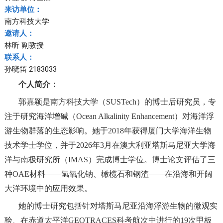
来访单位：
南方科技大学
邀请人：
林昕 副教授
联系人：
孙晓笛 2183033
个人简介：
郭嘉颖是南方科技大学（SUSTech）的博士后研究员，专
注于研究海洋
增碱
（O
cean
A
lkalinity
E
nhancement
）对海洋浮
游生物群落的生态影响。她于2018年获得厦门大学海洋生物
技术学士学位，并于2026年3月在澳大利亚塔斯马尼亚大学海
洋与南极研究所（IMAS）完成博士学位。博士论文评估了三
种OAE材料——氢氧化钠、橄榄石和钢渣——在沿海和开阔
大洋环境中的应用效果。
她的博士研究包括针对塔斯马尼亚沿海浮游生物的微观实
验、在赤道太平洋GEOTRACES科考航次中进行的19次甲板