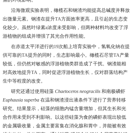
沿海微观实验表明，橄榄石和钢渣均能提高总碱度并释放
出微量元素。钢渣在提升TA方面效率更高，且引起的生态变
化较少。虽然叶绿素a浓度未受影响，但两种材料均改变了浮
游植物的组成并增强了其光合作用性能。
在赤道太平洋进行的19次船上培育实验中，氢氧化钠在提
供可靠的TA提升的同时，生态影响最小。橄榄石尽管TA产量
较低，但仍然对敏感的浮游植物类群造成了干扰。钢渣能相
对高效地提升TA，同时促进浮游植物生长，仅对群落结构产
生中等程度的改变。
研究还通过使用硅藻
Chaetoceros neogracilis
和南极磷虾
Euphausia superba
在温和钢渣浸出液条件下进行了营养转移
研究。结果显示，硅藻的细胞内锰含量增加，但其生长和光
合作用未受到不利影响。以这些硅藻为食的磷虾表现出较低
的金属吸收量，金属主要富集在消化腺和胃中，并能被有效