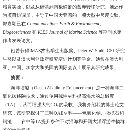
培育实验，以及从硅藻到南极磷虾的营养转移研究。她还作
为项目协调员，主导了中国大亚湾的一项大型中尺度实验。
郭嘉颖已在
Communications Earth & Environment
、
Biogeosciences
和
ICES Journal of Marine Science
等期刊以第一
作者发表论文。
她曾获得IMAS杰出学生出版奖、Peter W. Smith CSL研究
生奖以及澳大利亚政府研究培训计划奖学金。她曾在澳大利
亚、中国、加拿大和美国的国际会议上展示其研究成果。
摘要：
海洋
增碱
（O
cean
A
lkalinity
E
nhancement
）是一种海洋二
氧化碳移除技术，通过使用碱性材料提高海水的总碱度
（TA），从而增强大气CO₂的吸收。我将介绍我的博士论文
研究，该研究探讨了三种OAE材料——氢氧化钠、橄榄石和
钢渣——在中等TA提升条件下对沿海和开阔大洋浮游生物群
落的环境影响。