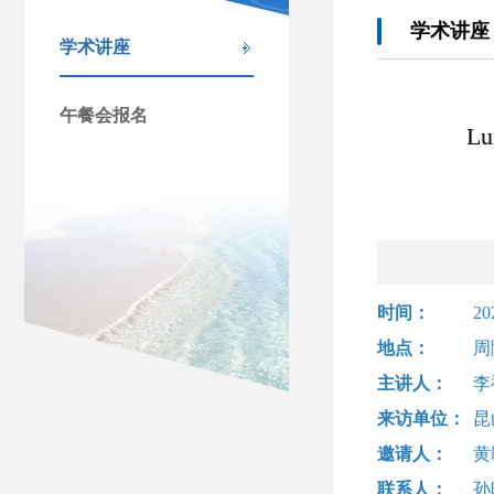
学术讲座
学术讲座
午餐会报名
L
时间：
2
地点：
周
主讲人：
李
来访单位：
昆
邀请人：
黄
联系人：
孙