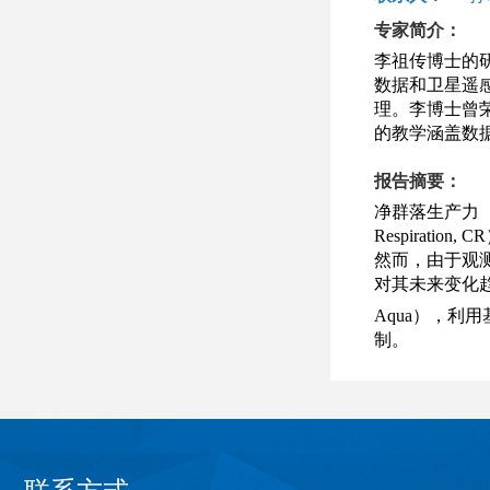
专家简介：
李祖传博士的
数据和卫星遥
理。李博士曾
的教学涵盖数
报告摘要：
净群落生产力（Net
Respira
然而，由于观
对其未来变化
Aqua），利
制。